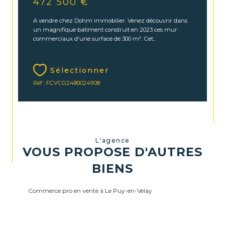
472 500 €
A vendre chez Dohm immobilier. Venez découvrir dans
un magnifique batiment construit en 2023 ces mur
commerciaux d'une surface de 300 m². Cet...
Sélectionner
Réf : FCVCO2480024908
L'agence
VOUS PROPOSE D'AUTRES
BIENS
Commerce pro en vente à Le Puy-en-Velay