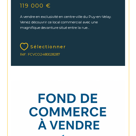
119 000 €
A vendre en exclusivité en centre-ville du Puy-en-Velay.
Venez découvrir ce local commercial avec une
magnifique devanture situé entre la rue...
Sélectionner
Réf : FCVCO2480028287