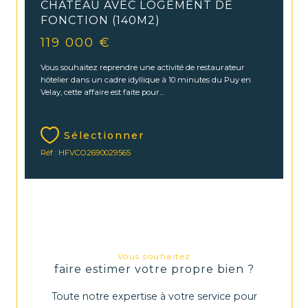
CHÂTEAU AVEC LOGEMENT DE
FONCTION (140M2)
119 000 €
Vous souhaitez reprendre une activité de restaurateur
hôtelier dans un cadre idyllique à 10 minutes du Puy en
Velay, cette affaire est faite pour...
Sélectionner
Réf : HFVCO2690029565
Vous souhaitez
faire estimer votre propre bien ?
Toute notre expertise à votre service pour