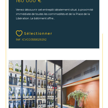
160 000 €
Venez découvrir cet entrepôt idéalement situé, à proximité
immédiate de toutes les commodités et de la Place de la
Libération. Le bâtiment offre...
Sélectionner
Réf : ICVCO3550029292