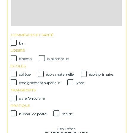
COMMERCES ET SANTÉ
bar
LOISIRS
cinéma
bibliothèque
ECOLES
collège
école maternelle
école primaire
enseignement supérieur
lycée
TRANSPORTS
gare ferroviaire
PRATIQUE
bureau de poste
mairie
Les infos