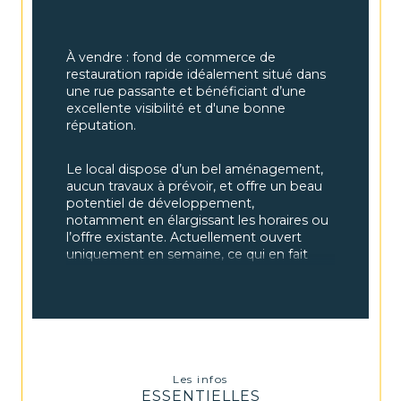
À vendre : fond de commerce de 
restauration rapide idéalement situé dans 
une rue passante et bénéficiant d’une 
excellente visibilité et d'une bonne 
réputation.
Le local dispose d’un bel aménagement, 
aucun travaux à prévoir, et offre un beau 
potentiel de développement, 
notamment en élargissant les horaires ou 
l’offre existante. Actuellement ouvert 
uniquement en semaine, ce qui en fait 
une opportunité rare pour un 
professionnel recherchant une activité 
rentable tout en préservant ses week-
ends. Possibilité de racheter les murs.
Caractéristiques :
Les infos
ESSENTIELLES