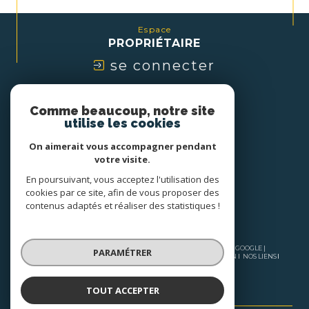
Espace
PROPRIÉTAIRE
se connecter
Nous
Comme beaucoup, notre site
ADHÉRONS
utilise les cookies
On aimerait vous accompagner pendant
votre visite.
En poursuivant, vous acceptez l'utilisation des
cookies par ce site, afin de vous proposer des
contenus adaptés et réaliser des statistiques !
© 2026 | TOUS DROITS RÉSERVÉS | TRADUCTION POWERED BY GOOGLE |
PARAMÉTRER
NOS HONORAIRES
PLAN DU SITE
MENTIONS LÉGALES
ADMIN
NOS LIENS
POLITIQUE RGPD
COOKIES
TOUT ACCEPTER