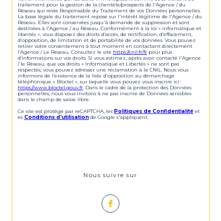
traitement pour la gestion de la clientèle/prospects de l'Agence / du
Réseau qui reste Responsable du Traitement de vos Données personnelles.
La base légale du traitement repose sur l'intérêt légitime de l'Agence / du
Réseau. Elles sont conservées jusqu'à demande de suppression et sont
destinées à l'Agence / au Réseau. Conformément à la loi « informatique et
libertés », vous disposez des droits d’accès, de rectification, d’effacement,
d’opposition, de limitation et de portabilité de vos données. Vous pouvez
retirer votre consentement à tout moment en contactant directement
l’Agence / Le Réseau. Consultez le site
https://cnil.fr/fr
pour plus
d’informations sur vos droits. Si vous estimez, après avoir contacté l'Agence
/ le Réseau, que vos droits « Informatique et Libertés » ne sont pas
respectés, vous pouvez adresser une réclamation à la CNIL. Nous vous
informons de l’existence de la liste d'opposition au démarchage
téléphonique « Bloctel », sur laquelle vous pouvez vous inscrire ici :
https://www.bloctel.gouv.fr
. Dans le cadre de la protection des Données
personnelles, nous vous invitons à ne pas inscrire de Données sensibles
dans le champ de saisie libre.
Ce site est protégé par reCAPTCHA, les
Politiques de Confidentialité
et
es
Conditions d'utilisation
de Google s'appliquent.
Nous suivre sur