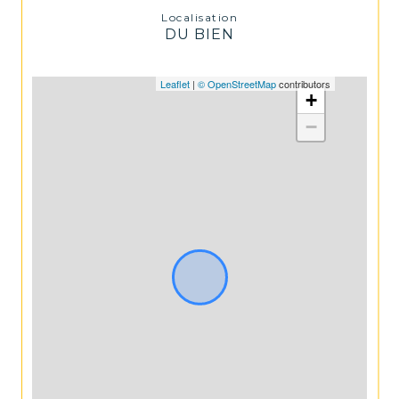
Localisation
DU BIEN
Leaflet
|
© OpenStreetMap
contributors
+
−