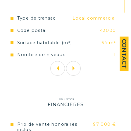
Loyer mensuel : 680 € + le foncier
Caractéristiques
Valeurs
Type de transac
Local commercial
Code postal
43000
CONTACT
Surface habitable (m²)
64 m²
Bail commercial : (3/6/9 ans)
Nombre de niveaux
1
Capacité couvert 19 à l'intérieur et 
jusqu'à 34 en extérieur
Les infos
FINANCIÈRES
Équipement complet en bon état
Prix de vente honoraires
97 000 €
inclus