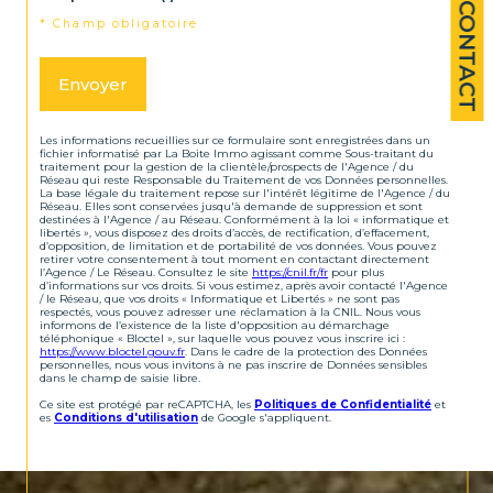
CONTACT
* Champ obligatoire
Envoyer
Les informations recueillies sur ce formulaire sont enregistrées dans un
fichier informatisé par La Boite Immo agissant comme Sous-traitant du
traitement pour la gestion de la clientèle/prospects de l'Agence / du
Réseau qui reste Responsable du Traitement de vos Données personnelles.
La base légale du traitement repose sur l'intérêt légitime de l'Agence / du
Réseau. Elles sont conservées jusqu'à demande de suppression et sont
destinées à l'Agence / au Réseau. Conformément à la loi « informatique et
libertés », vous disposez des droits d’accès, de rectification, d’effacement,
d’opposition, de limitation et de portabilité de vos données. Vous pouvez
retirer votre consentement à tout moment en contactant directement
l’Agence / Le Réseau. Consultez le site
https://cnil.fr/fr
pour plus
d’informations sur vos droits. Si vous estimez, après avoir contacté l'Agence
/ le Réseau, que vos droits « Informatique et Libertés » ne sont pas
respectés, vous pouvez adresser une réclamation à la CNIL. Nous vous
informons de l’existence de la liste d'opposition au démarchage
téléphonique « Bloctel », sur laquelle vous pouvez vous inscrire ici :
https://www.bloctel.gouv.fr
. Dans le cadre de la protection des Données
personnelles, nous vous invitons à ne pas inscrire de Données sensibles
dans le champ de saisie libre.
Ce site est protégé par reCAPTCHA, les
Politiques de Confidentialité
et
es
Conditions d'utilisation
de Google s'appliquent.