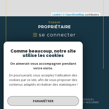
Leaflet
|
© OpenStreetMap
contributors
Espace
PROPRIÉTAIRE
se connecter
Nous
Comme beaucoup, notre site
ADHÉRONS
utilise les cookies
On aimerait vous accompagner pendant
votre visite.
En poursuivant, vous acceptez l'utilisation des
cookies par ce site, afin de vous proposer des
contenus adaptés et réaliser des statistiques !
© 2026 | TOUS DROITS RÉSERVÉS | TRADUCTION POWERED BY GOOGLE |
PARAMÉTRER
NOS HONORAIRES
PLAN DU SITE
MENTIONS LÉGALES
ADMIN
NOS LIENS
POLITIQUE RGPD
COOKIES