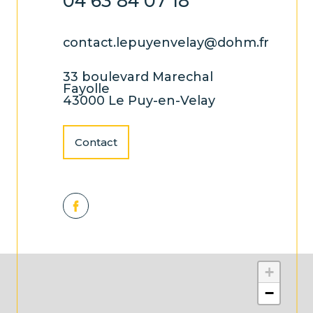
04 63 84 07 18
contact.lepuyenvelay@dohm.fr
33 boulevard Marechal
Fayolle
43000 Le Puy-en-Velay
Contact
+
−