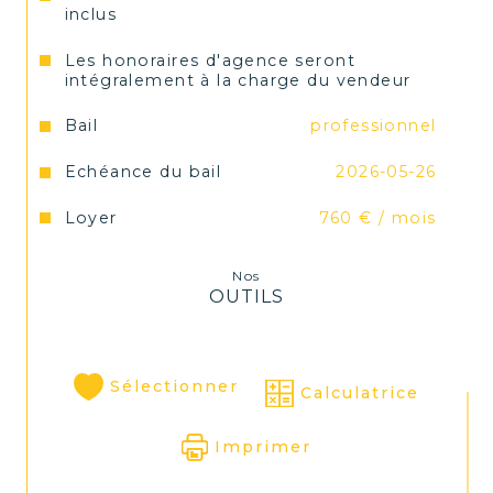
individuel 8979872800011. SAS FF 
inclus
Immobilier conseils 33 boulevard 
Maréchal Fayolle 43000 Le Puy-en-Velay 
Les honoraires d'agence seront
Gérant : Mr Faure Guillaume Numéro de 
intégralement à la charge du vendeur
carte professionnelle CPI 4302 2021 000 
000 001- CCI de la Haute Loire valable 
Bail
professionnel
jusqu’au 03/03/2024 Les honoraires sont 
à la charge du vendeur.
Echéance du bail
2026-05-26
Loyer
760 € / mois
Nos
OUTILS
Sélectionner
Calculatrice
Imprimer