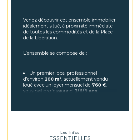
Venez découvrir cet ensemble immobilier 
idéalement situé, à proximité immédiate 
de toutes les commodités et de la Place 
de la Libération.
L’ensemble se compose de :
Un premier local professionnel 
d’environ 
200 m²
, actuellement vendu 
loué avec un loyer mensuel de 
760 €
, 
sous bail professionnel 
3/6/9 ans
.
Un second local d’environ 
343,5 m²
, 
vendu libre de toute occupation, avec 
une belle hauteur sous plafond de 
5 
mètres
, idéale pour du stockage, une 
activité artisanale ou professionnelle.
Les infos
ESSENTIELLES