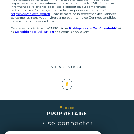
respectés, vous pouvez adresser une réclamation à la CNIL. Nous vous
informons de l’existence de la liste d'opposition au démarchage
téléphonique « Bloctel », sur laquelle vous pouvez vous inscrire ici :
https://www.bloctel.gouv.fr
. Dans le cadre de la protection des Données
personnelles, nous vous invitons à ne pas inscrire de Données sensibles
dans le champ de saisie libre.
Ce site est protégé par reCAPTCHA, les
Politiques de Confidentialité
et
es
Conditions d'utilisation
de Google s'appliquent.
Nous suivre sur
Espace
PROPRIÉTAIRE
se connecter