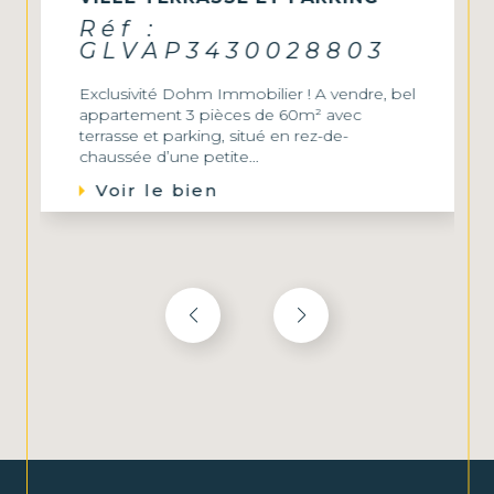
Réf :
GLVAP3430028803
Exclusivité Dohm Immobilier ! A vendre, bel
appartement 3 pièces de 60m² avec
terrasse et parking, situé en rez-de-
chaussée d’une petite...
Voir le bien