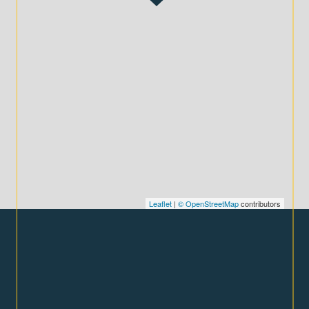
Leaflet
|
© OpenStreetMap
contributors