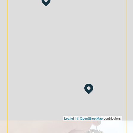
Gestion complète :
De l'évaluation de votre bien à la
gestion de votre patrimoine, nous vous
accompagnons à chaque étape.
En confiant votre projet à DOHM Le Puy-en-Velay,
vous bénéficiez d’un accompagnement
professionnel et adapté à vos attentes.
Contactez-nous dès aujourd’hui
au 33 Boulevard Maréchal Fayolle,
43000 Le Puy-en-Velay, pour
discuter de vos projets
immobiliers et patrimoniaux.
Leaflet
|
© OpenStreetMap
contributors