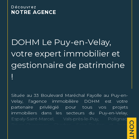
Découvrez
NOTRE AGENCE
DOHM Le Puy-en-Velay,
votre expert immobilier et
gestionnaire de patrimoine
!
Située au 33 Boulevard Maréchal Fayolle au Puy-en-
Velay, l’agence immobilière DOHM est votre
partenaire privilégié pour tous vos projets
immobiliers dans les secteurs du Puy-en-Velay,
Espaly-Saint-Marcel, Vals-près-le-Puy, Polignac,
CONTACT
Brives-Charensac, Chadrac, Saint-Paulien et leurs
alentours.