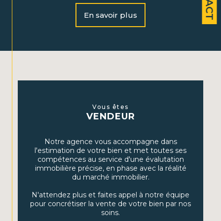
Notre équipe dynamique vous accompagne dans la
vente, l’achat et la location de biens immobiliers, ainsi
En savoir plus
que dans la gestion locative. Nous vous offrons
également un accompagnement personnalisé en
gestion de patrimoine afin de maximiser vos
investissements et assurer votre avenir financier.
Nos services
Vente et achat immobilier :
Profitez de notre
expertise pour vendre rapidement ou dénicher le
Vous êtes
VENDEUR
bien parfait, que ce soit pour une résidence
principale, secondaire ou un investissement locatif.
Notre agence vous accompagne dans
Location :
Découvrez une large sélection de maisons
l'estimation de votre bien et met toutes ses
et d’appartements à louer dans les secteurs que nous
compétences au service d'une évalutation
couvrons.
immobilière précise, en phase avec la réalité
du marché immobilier.
Gestion locative :
Nous assurons la gestion complète
de votre bien, incluant la recherche de locataires, la
N'attendez plus et faites appel à notre équipe
gestion des baux et l'entretien du bien.
pour concrétiser la vente de votre bien par nos
soins.
Gestion de patrimoine :
Grâce à nos conseils