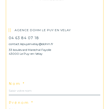
AGENCE DOHM LE PUY EN VELAY
04 63 84 07 18
contact.lepuyenvelay@dohm.fr
33 boulevard Marechal Fayolle
43000 Le Puy-en-Velay
Nom *
Prénom *