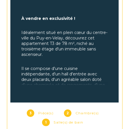
À vendre en exclusivité ! 
Idéalement situé en plein cœur du centre-
ville du Puy-en-Velay, découvrez cet 
appartement T3 de 78 m², niché au 
troisième étage d'un immeuble sans 
ascenseur.
Il se compose d'une cuisine 
indépendante, d'un hall d'entrée avec 
deux placards, d'un agréable salon doté 
d'une cheminée et de rangements, d'une 
salle de bain avec toilettes séparées, ainsi 
que de deux chambres.
Ce bien est parfait pour un premier achat 
3
Pièce(s)
2
Chambre(s)
ou un investissement locatif. Vous 
apprécierez le charme de l'ancien avec 
1
Salle(s) de bain
ses magnifiques parquets, ses 