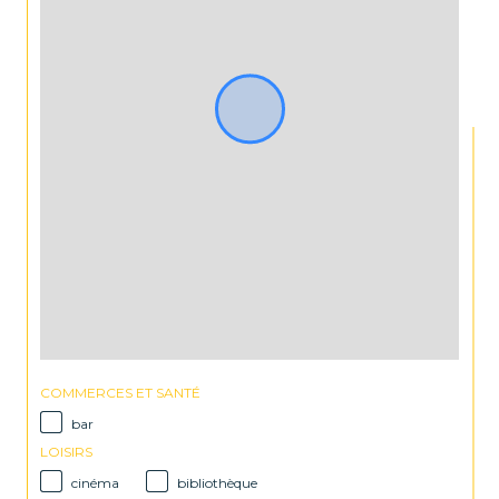
COMMERCES ET SANTÉ
bar
LOISIRS
cinéma
bibliothèque