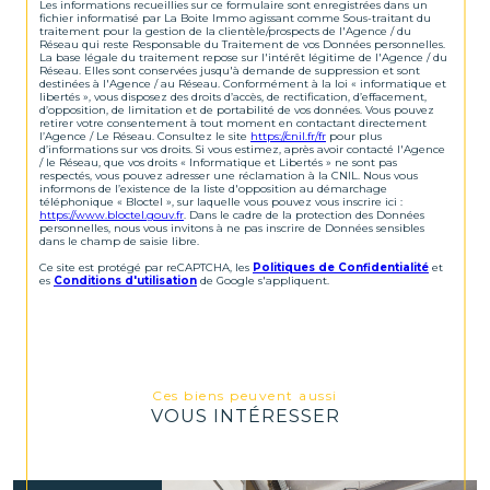
Les informations recueillies sur ce formulaire sont enregistrées dans un
fichier informatisé par La Boite Immo agissant comme Sous-traitant du
traitement pour la gestion de la clientèle/prospects de l'Agence / du
Réseau qui reste Responsable du Traitement de vos Données personnelles.
La base légale du traitement repose sur l'intérêt légitime de l'Agence / du
Réseau. Elles sont conservées jusqu'à demande de suppression et sont
destinées à l'Agence / au Réseau. Conformément à la loi « informatique et
libertés », vous disposez des droits d’accès, de rectification, d’effacement,
d’opposition, de limitation et de portabilité de vos données. Vous pouvez
retirer votre consentement à tout moment en contactant directement
l’Agence / Le Réseau. Consultez le site
https://cnil.fr/fr
pour plus
d’informations sur vos droits. Si vous estimez, après avoir contacté l'Agence
/ le Réseau, que vos droits « Informatique et Libertés » ne sont pas
respectés, vous pouvez adresser une réclamation à la CNIL. Nous vous
informons de l’existence de la liste d'opposition au démarchage
téléphonique « Bloctel », sur laquelle vous pouvez vous inscrire ici :
https://www.bloctel.gouv.fr
. Dans le cadre de la protection des Données
personnelles, nous vous invitons à ne pas inscrire de Données sensibles
dans le champ de saisie libre.
Ce site est protégé par reCAPTCHA, les
Politiques de Confidentialité
et
es
Conditions d'utilisation
de Google s'appliquent.
Ces biens peuvent aussi
VOUS INTÉRESSER