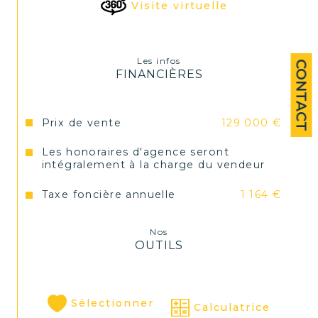
Haute Loire valable jusqu’au 11/04/2027. 
Visite virtuelle
Les honoraires sont à la charge du 
vendeur.
Les infos
CONTACT
FINANCIÈRES
Prix de vente
129 000 €
Les honoraires d'agence seront
intégralement à la charge du vendeur
Taxe foncière annuelle
1 164 €
Nos
OUTILS
Sélectionner
Calculatrice