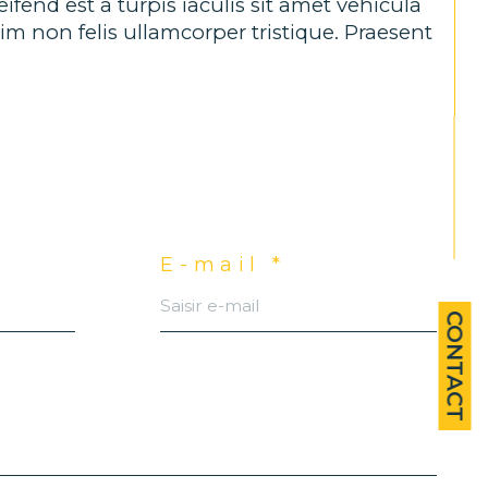
fend est a turpis iaculis sit amet vehicula
enim non felis ullamcorper tristique. Praesent
E-mail *
CONTACT