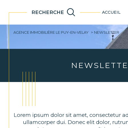
RECHERCHE
ACCUEIL
ancien
immo
AGENCE IMMOBILIÈRE LE PUY-EN-VELAY
NEWSLETTER
Acheter
Lo
de l'ancien
TYPE DE BIEN
de l'ancien
à l'a
NEWSLETT
de l'immo pro
de l
Lorem ipsum dolor sit amet, consectetur adi
ullamcorper dui. Donec elit dolor, rut