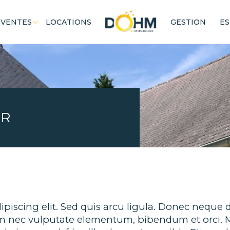
VENTES
LOCATIONS
GESTION
ES
 pro
terrains
Voir les
44
annonces
uer
Estimer
BUDGET
nnée
ER
'immo pro
piscing elit. Sed quis arcu ligula. Donec neque du
rum nec vulputate elementum, bibendum et orci.