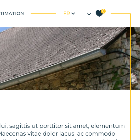
Langue
0
TIMATION
FR
neuf
Filtrer
Réinitialiser les filtres
i, sagittis ut porttitor sit amet, elementum
 Maecenas vitae dolor lacus, ac commodo