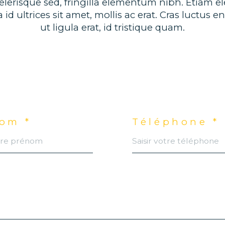
lerisque sed, fringilla elementum nibh. Etiam elei
id ultrices sit amet, mollis ac erat. Cras luctus 
ut ligula erat, id tristique quam.
om *
Téléphone *