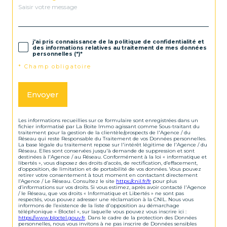
j'ai pris connaissance de la politique de confidentialité et
des informations relatives au traitement de mes données
personnelles (*)*
* Champ obligatoire
Envoyer
Les informations recueillies sur ce formulaire sont enregistrées dans un
fichier informatisé par La Boite Immo agissant comme Sous-traitant du
traitement pour la gestion de la clientèle/prospects de l'Agence / du
Réseau qui reste Responsable du Traitement de vos Données personnelles.
La base légale du traitement repose sur l'intérêt légitime de l'Agence / du
Réseau. Elles sont conservées jusqu'à demande de suppression et sont
destinées à l'Agence / au Réseau. Conformément à la loi « informatique et
libertés », vous disposez des droits d’accès, de rectification, d’effacement,
d’opposition, de limitation et de portabilité de vos données. Vous pouvez
retirer votre consentement à tout moment en contactant directement
l’Agence / Le Réseau. Consultez le site
https://cnil.fr/fr
pour plus
d’informations sur vos droits. Si vous estimez, après avoir contacté l'Agence
/ le Réseau, que vos droits « Informatique et Libertés » ne sont pas
respectés, vous pouvez adresser une réclamation à la CNIL. Nous vous
informons de l’existence de la liste d'opposition au démarchage
téléphonique « Bloctel », sur laquelle vous pouvez vous inscrire ici :
https://www.bloctel.gouv.fr
. Dans le cadre de la protection des Données
personnelles, nous vous invitons à ne pas inscrire de Données sensibles