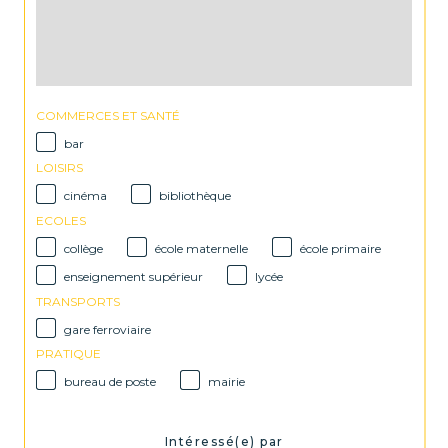
COMMERCES ET SANTÉ
bar
LOISIRS
cinéma
bibliothèque
ECOLES
collège
école maternelle
école primaire
enseignement supérieur
lycée
TRANSPORTS
gare ferroviaire
PRATIQUE
bureau de poste
mairie
Intéressé(e) par