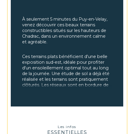
À seulement 5 minutes du Puy-en-Velay, 
venez découvrir ces beaux terrains 
constructibles situés sur les hauteurs de 
Chadrac, dans un environnement calme 
et agréable.
Ces terrains plats bénéficient d'une belle 
exposition sud-est, idéale pour profiter 
d'un ensoleillement optimal tout au long 
de la journée. Une étude de sol a déjà été 
réalisée et les terrains sont pratiquement 
clôturés. Les réseaux sont en bordure de 
parcelle, mais les terrains ne sont pas 
viabilisés.
Deux parcelles sont actuellement 
disponibles : 
Les infos
Parcelle n°1
 (en jaune sur le plan) : 
963 
ESSENTIELLES