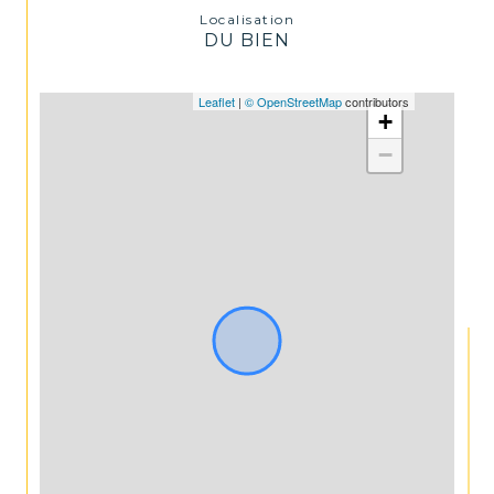
Localisation
DU BIEN
Leaflet
|
© OpenStreetMap
contributors
+
−