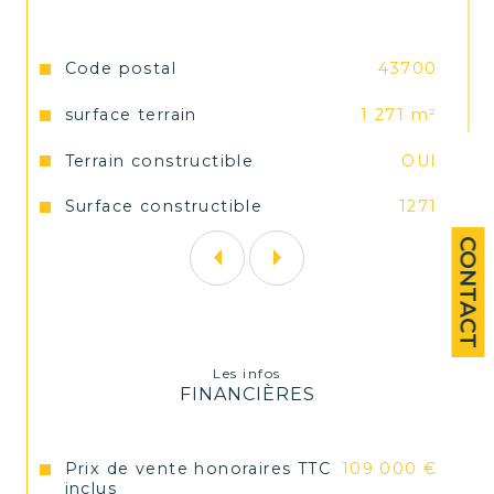
Numéro de carte professionnelle CPI 
4302 2021 000 000 001- CCI de la Haute 
Loire valable jusqu’au 11/04/2027. Les 
Caractéristiques
Valeurs
Code postal
43700
honoraires sont à la charge du vendeur.
surface terrain
1 271 m²
Terrain constructible
OUI
Surface constructible
1271
CONTACT
Les infos
FINANCIÈRES
Prix de vente honoraires TTC
109 000 €
inclus