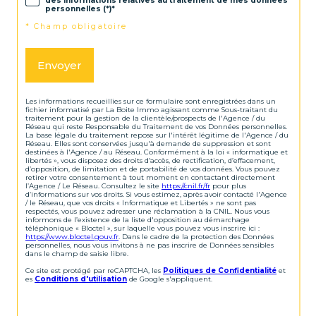
des informations relatives au traitement de mes données
personnelles (*)*
* Champ obligatoire
Envoyer
Les informations recueillies sur ce formulaire sont enregistrées dans un
fichier informatisé par La Boite Immo agissant comme Sous-traitant du
traitement pour la gestion de la clientèle/prospects de l'Agence / du
Réseau qui reste Responsable du Traitement de vos Données personnelles.
La base légale du traitement repose sur l'intérêt légitime de l'Agence / du
Réseau. Elles sont conservées jusqu'à demande de suppression et sont
destinées à l'Agence / au Réseau. Conformément à la loi « informatique et
libertés », vous disposez des droits d’accès, de rectification, d’effacement,
d’opposition, de limitation et de portabilité de vos données. Vous pouvez
retirer votre consentement à tout moment en contactant directement
l’Agence / Le Réseau. Consultez le site
https://cnil.fr/fr
pour plus
d’informations sur vos droits. Si vous estimez, après avoir contacté l'Agence
/ le Réseau, que vos droits « Informatique et Libertés » ne sont pas
respectés, vous pouvez adresser une réclamation à la CNIL. Nous vous
informons de l’existence de la liste d'opposition au démarchage
téléphonique « Bloctel », sur laquelle vous pouvez vous inscrire ici :
https://www.bloctel.gouv.fr
. Dans le cadre de la protection des Données
personnelles, nous vous invitons à ne pas inscrire de Données sensibles
dans le champ de saisie libre.
Ce site est protégé par reCAPTCHA, les
Politiques de Confidentialité
et
es
Conditions d'utilisation
de Google s'appliquent.