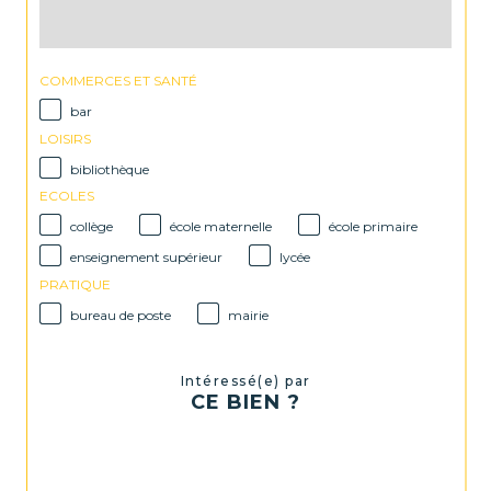
COMMERCES ET SANTÉ
bar
LOISIRS
bibliothèque
ECOLES
collège
école maternelle
école primaire
enseignement supérieur
lycée
PRATIQUE
bureau de poste
mairie
Intéressé(e) par
CE BIEN ?