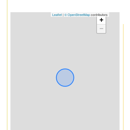
Leaflet
|
© OpenStreetMap
contributors
+
−