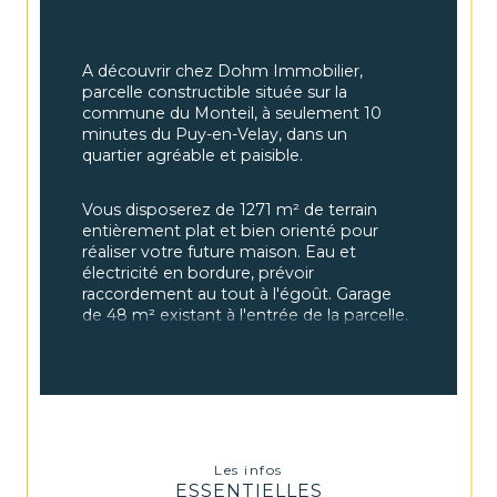
A découvrir chez Dohm Immobilier, 
parcelle constructible située sur la 
commune du Monteil, à seulement 10 
minutes du Puy-en-Velay, dans un 
quartier agréable et paisible.
Vous disposerez de 1271 m² de terrain 
entièrement plat et bien orienté pour 
réaliser votre future maison. Eau et 
électricité en bordure, prévoir 
raccordement au tout à l'égoût. Garage 
de 48 m² existant à l'entrée de la parcelle.
Pour plus de renseignements, veuillez 
contacter, Lola Guillaumin, agent 
commercial indépendant, au O673314458. 
SAS FF Immobilier conseils 33 boulevard 
Les infos
Maréchal Fayolle 43000 Le Puy-en-Velay. 
ESSENTIELLES