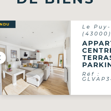
Le Puy-en-Velay
(43000)
APPARTEMEN
CENTRE-VILL
TERRASSE ET
PARKING
Réf :
GLVAP3430028
Exclusivité Dohm Immobilier ! A 
Voir 
appartement 3 pièces de 60m² a
terrasse et parking, situé en rez-d
chaussée d’une petite...