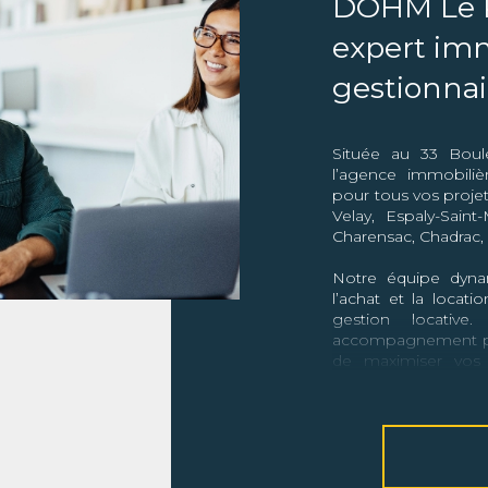
DOHM Le P
expert imm
gestionnai
Située au 33 Boule
l’agence immobiliè
pour tous vos projet
Velay, Espaly-Saint-
Charensac, Chadrac, 
Notre équipe dyna
l’achat et la locati
gestion locativ
accompagnement per
de maximiser vos i
financier.
Nos service
Vente et achat immo