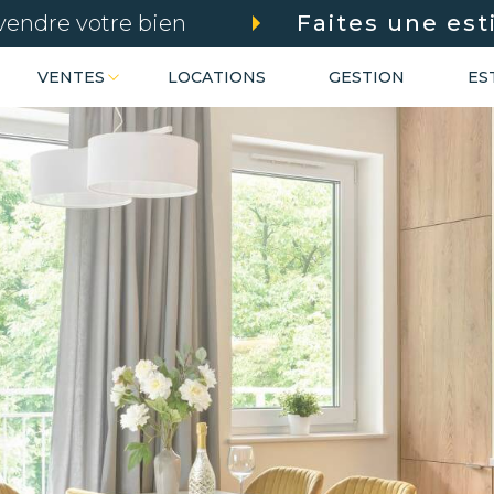
vendre votre bien
Faites une est
VENTES
LOCATIONS
GESTION
ES
Voir les
44
annonces
 pro
terrains
uer
Estimer
BUDGET
nnée
'immo pro