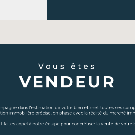
vendre rapidement ou
une résidence prin
locatif.
Location :
Découvr
d’appartements à lo
Gestion locative :
No
bien, incluant la re
l'entretien du bien.
Vous êtes
Gestion de patrimo
matière d'investis
VENDEUR
transmission, nous 
patrimoine.
Courtage immobili
recherche des meil
projets immobiliers
pagne dans l'estimation de votre bien et met toutes ses comp
plus avantageuses.
tion immobilière précise, en phase avec la réalité du marché imm
t faites appel à notre équipe pour concrétiser la vente de votre b
Pourquoi c