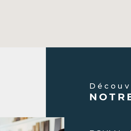
Décou
NOTR