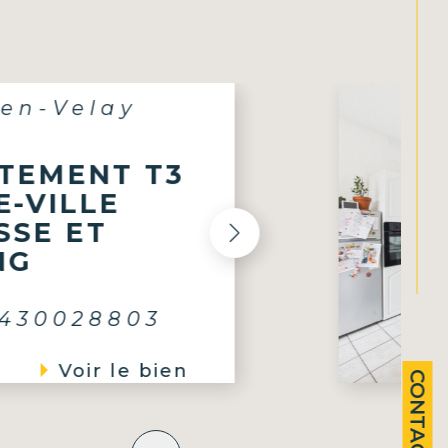
T T3
E
803
vendre, bel
le bien
vec
CONTACT
e-