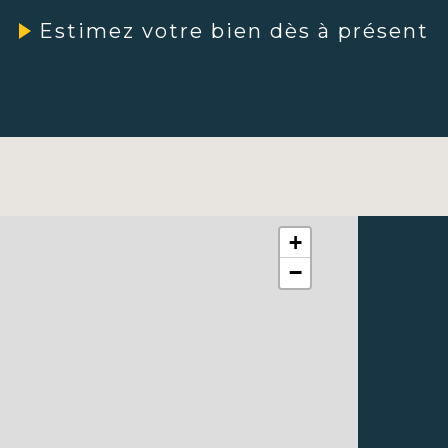
Velay ?
Estimez votre bien dès à présent
Expertise locale :
Un
immobilier dans les 
Charensac et leurs a
Solutions sur mesur
répondre précisémen
vendeur ou investiss
Gestion complète :
votre patrimoine, 
+
En confiant votre
−
bénéficiez d’un ac
vos attentes.
Contactez-no
Boulevard Ma
Puy-en-Velay
projets immo