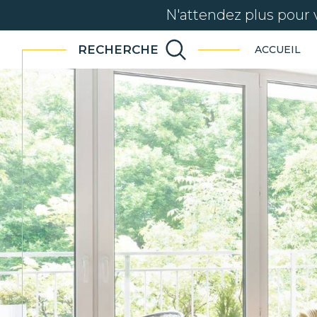
N'attendez plus pour 
RECHERCHE
ACCUEIL
ancien
immo
Acheter
Lo
de l'ancien
TYPE DE BIEN
de l'ancien
à l'a
de l'immo pro
de l