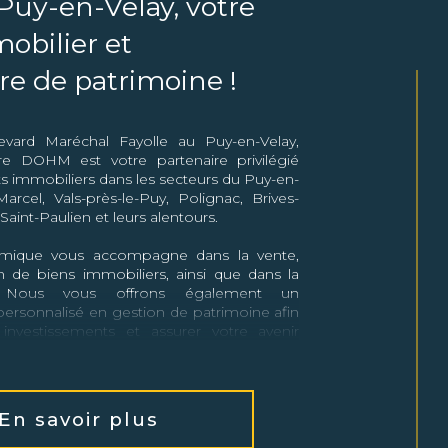
uy-en-Velay, votre
obilier et
re de patrimoine !
vard Maréchal Fayolle au Puy-en-Velay,
re DOHM est votre partenaire privilégié
s immobiliers dans les secteurs du Puy-en-
Marcel, Vals-près-le-Puy, Polignac, Brives-
Saint-Paulien et leurs alentours.
mique vous accompagne dans la vente,
on de biens immobiliers, ainsi que dans la
e. Nous vous offrons également un
sonnalisé en gestion de patrimoine afin
nvestissements et assurer votre avenir
s
En savoir plus
bilier :
Profitez de notre expertise pour