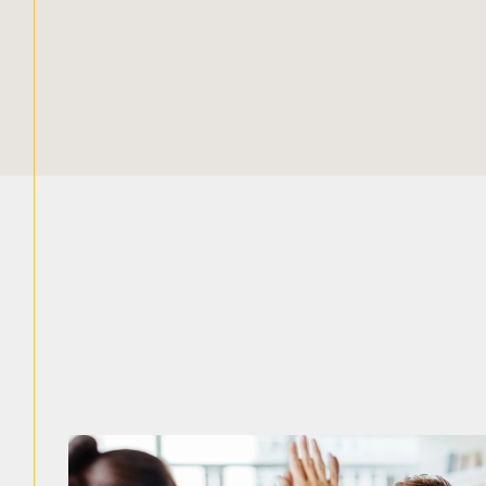
!! LOLA au O673314458,
 propose à la vente: ...