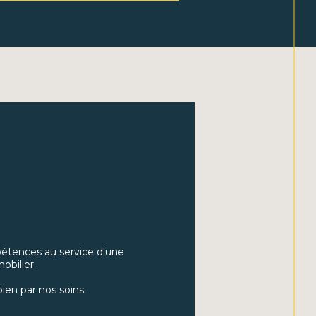
 dénicher le bien parfait, que ce soit pour
cipale, secondaire ou un investissement
ez une large sélection de maisons et
uer dans les secteurs que nous couvrons.
us assurons la gestion complète de votre
cherche de locataires, la gestion des baux et
ine :
Grâce à nos conseils stratégiques en
sements immobiliers, de fiscalité et de
vous aidons à développer et protéger votre
er :
Nous vous accompagnons dans la
leures solutions de financement pour vos
 en négociant pour vous les conditions les
étences au service d'une
obilier.
ien par nos soins.
hoisir DOHM Le Puy-en-