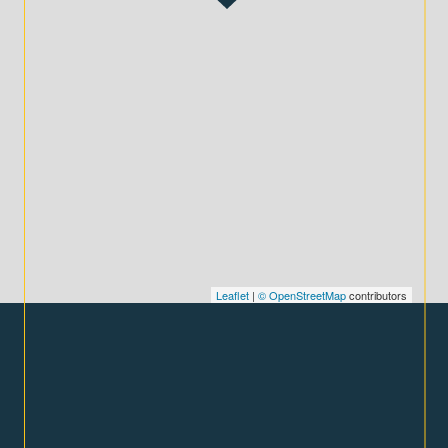
Leaflet
|
© OpenStreetMap
contributors