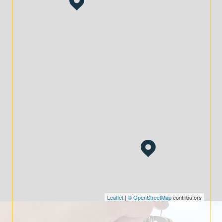
Gestion complète :
De l'évaluation de votre bien à la
gestion de votre patrimoine, nous vous
accompagnons à chaque étape.
En confiant votre projet à DOHM Le Puy-en-Velay,
vous bénéficiez d’un accompagnement
professionnel et adapté à vos attentes.
Contactez-nous dès aujourd’hui
au 33 Boulevard Maréchal Fayolle,
43000 Le Puy-en-Velay, pour
discuter de vos projets
immobiliers et patrimoniaux.
Leaflet
|
© OpenStreetMap
contributors