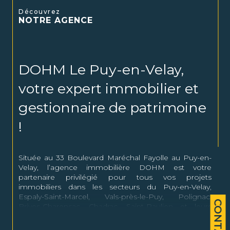
Découvrez
NOTRE AGENCE
DOHM Le Puy-en-Velay,
votre expert immobilier et
gestionnaire de patrimoine
!
Située au 33 Boulevard Maréchal Fayolle au Puy-en-
Velay, l’agence immobilière DOHM est votre
partenaire privilégié pour tous vos projets
immobiliers dans les secteurs du Puy-en-Velay,
Espaly-Saint-Marcel, Vals-près-le-Puy, Polignac,
CONTACT
Brives-Charensac, Chadrac, Saint-Paulien et leurs
alentours.