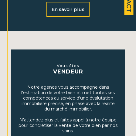
Notre équipe dynamique vous accompagne dans la
vente, l’achat et la location de biens immobiliers, ainsi
En savoir plus
que dans la gestion locative. Nous vous offrons
également un accompagnement personnalisé en
gestion de patrimoine afin de maximiser vos
investissements et assurer votre avenir financier.
Nos services
Vente et achat immobilier :
Profitez de notre
expertise pour vendre rapidement ou dénicher le
Vous êtes
VENDEUR
bien parfait, que ce soit pour une résidence
principale, secondaire ou un investissement locatif.
Notre agence vous accompagne dans
Location :
Découvrez une large sélection de maisons
l'estimation de votre bien et met toutes ses
et d’appartements à louer dans les secteurs que nous
compétences au service d'une évalutation
couvrons.
immobilière précise, en phase avec la réalité
du marché immobilier.
Gestion locative :
Nous assurons la gestion complète
de votre bien, incluant la recherche de locataires, la
N'attendez plus et faites appel à notre équipe
gestion des baux et l'entretien du bien.
pour concrétiser la vente de votre bien par nos
soins.
Gestion de patrimoine :
Grâce à nos conseils