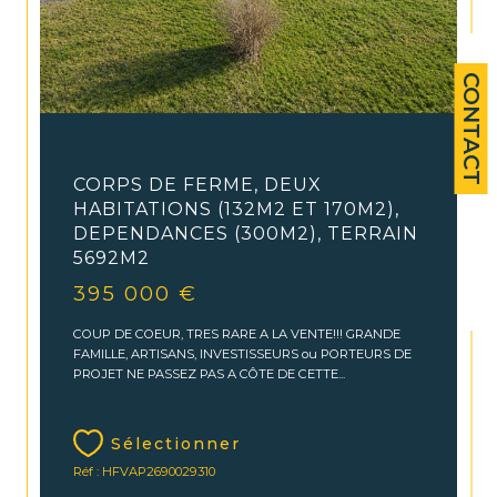
CONTACT
Vals-près-le-Puy (43750)
CORPS DE FERME, DEUX
HABITATIONS (132M2 ET 170M2),
DEPENDANCES (300M2), TERRAIN
5692M2
395 000 €
COUP DE COEUR, TRES RARE A LA VENTE!!! GRANDE
FAMILLE, ARTISANS, INVESTISSEURS ou PORTEURS DE
PROJET NE PASSEZ PAS A CÔTE DE CETTE...
Sélectionner
Réf : HFVAP2690029310