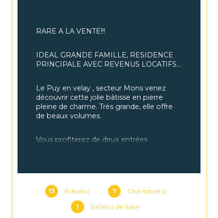
RARE A LA VENTE!!!
IDEAL GRANDE FAMILLE, RESIDENCE 
PRINCIPALE AVEC REVENUS LOCATIFS...
Le Puy en velay , secteur Mons venez 
découvrir cette jolie bâtisse en pierre 
pleine de charme. Très grande, elle offre 
de beaux volumes.
Vous profiterez de deux entrées 
indépendantes.
Le rez de chaussée est composé d'un 
salon de 40M2, avec son poêle à bois, 
actuellement séparé en deux par une 
13
Pièce(s)
7
Chambre(s)
cloison mobile, une grande cuisine de 
1
Salle(s) de bain
23M2 baignée de lumière avec ses trois 