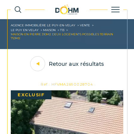
AGENCE IMMOBILIÈRE LE PUY-EN-VELAY
VENTE
LE PUY EN VELAY
MAISON
T13
MAISON EN PIERRE 310M2 DEUX LOGEMENTS POSSIBLES TERRAIN
753M2
Retour aux résultats
Réf : HFVMA2690028704
EXCLUSIF