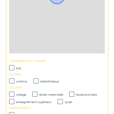
COMMERCES ET SANTÉ
bar
LOISIRS
cinéma
bibliothèque
ECOLES
collège
école maternelle
école primaire
enseignement supérieur
lycée
TRANSPORTS