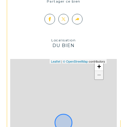
Partager ce bien
4302 2021 000 000 001- CCI de la Haute 
Loire valable jusqu’au 11/04/2027 Les 
honoraires sont à la charge du vendeur.
Localisation
DU BIEN
Leaflet
|
© OpenStreetMap
contributors
+
−