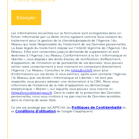
* Champ obligatoire
Envoyer
Les informations recueillies sur ce formulaire sont enregistrées dans un
fichier informatisé par La Boite Immo agissant comme Sous-traitant du
traitement pour la gestion de la clientèle/prospects de l'Agence / du
Réseau qui reste Responsable du Traitement de vos Données personnelles.
La base légale du traitement repose sur l'intérêt légitime de l'Agence / du
Réseau. Elles sont conservées jusqu'à demande de suppression et sont
destinées à l'Agence / au Réseau. Conformément à la loi « informatique et
libertés », vous disposez des droits d’accès, de rectification, d’effacement,
d’opposition, de limitation et de portabilité de vos données. Vous pouvez
retirer votre consentement à tout moment en contactant directement
l’Agence / Le Réseau. Consultez le site
https://cnil.fr/fr
pour plus
d’informations sur vos droits. Si vous estimez, après avoir contacté l'Agence
/ le Réseau, que vos droits « Informatique et Libertés » ne sont pas
respectés, vous pouvez adresser une réclamation à la CNIL. Nous vous
informons de l’existence de la liste d'opposition au démarchage
téléphonique « Bloctel », sur laquelle vous pouvez vous inscrire ici :
https://www.bloctel.gouv.fr
. Dans le cadre de la protection des Données
personnelles, nous vous invitons à ne pas inscrire de Données sensibles
dans le champ de saisie libre.
Ce site est protégé par reCAPTCHA, les
Politiques de Confidentialité
et
es
Conditions d'utilisation
de Google s'appliquent.