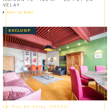
VELAY
Voir le bien
EXCLUSIF
Le Puy-en-Velay (43000)