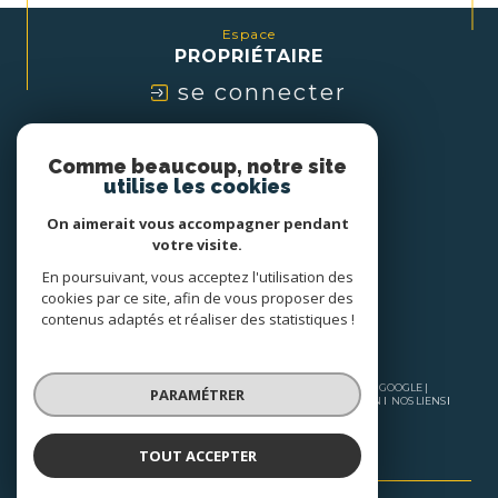
Espace
PROPRIÉTAIRE
se connecter
Nous
Comme beaucoup, notre site
ADHÉRONS
utilise les cookies
On aimerait vous accompagner pendant
votre visite.
En poursuivant, vous acceptez l'utilisation des
cookies par ce site, afin de vous proposer des
contenus adaptés et réaliser des statistiques !
© 2026 | TOUS DROITS RÉSERVÉS | TRADUCTION POWERED BY GOOGLE |
PARAMÉTRER
NOS HONORAIRES
PLAN DU SITE
MENTIONS LÉGALES
ADMIN
NOS LIENS
POLITIQUE RGPD
COOKIES
TOUT ACCEPTER