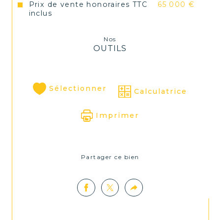
Prix de vente honoraires TTC
65 000 €
Honoraires à la charge du vendeur.
inclus
Nos
OUTILS
Sélectionner
Calculatrice
Imprimer
Partager ce bien