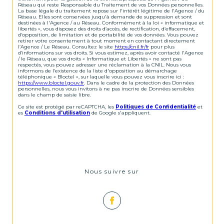
Réseau qui reste Responsable du Traitement de vos Données personnelles.
La base légale du traitement repose sur l'intérêt légitime de l'Agence / du
Réseau. Elles sont conservées jusqu'à demande de suppression et sont
destinées à l'Agence / au Réseau. Conformément à la loi « informatique et
libertés », vous disposez des droits d’accès, de rectification, d’effacement,
d’opposition, de limitation et de portabilité de vos données. Vous pouvez
retirer votre consentement à tout moment en contactant directement
l’Agence / Le Réseau. Consultez le site
https://cnil.fr/fr
pour plus
d’informations sur vos droits. Si vous estimez, après avoir contacté l'Agence
/ le Réseau, que vos droits « Informatique et Libertés » ne sont pas
respectés, vous pouvez adresser une réclamation à la CNIL. Nous vous
informons de l’existence de la liste d'opposition au démarchage
téléphonique « Bloctel », sur laquelle vous pouvez vous inscrire ici :
https://www.bloctel.gouv.fr
. Dans le cadre de la protection des Données
personnelles, nous vous invitons à ne pas inscrire de Données sensibles
dans le champ de saisie libre.
Ce site est protégé par reCAPTCHA, les
Politiques de Confidentialité
et
es
Conditions d'utilisation
de Google s'appliquent.
Nous suivre sur