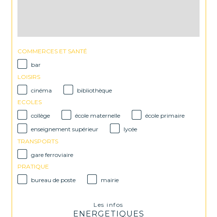
COMMERCES ET SANTÉ
bar
LOISIRS
cinéma
bibliothèque
ECOLES
collège
école maternelle
école primaire
enseignement supérieur
lycée
TRANSPORTS
gare ferroviaire
PRATIQUE
bureau de poste
mairie
Les infos
ENERGETIQUES