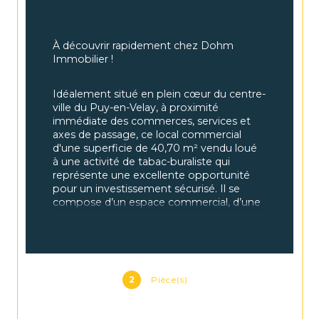
À découvrir rapidement chez Dohm 
Immobilier ! 
Idéalement situé en plein cœur du centre-
ville du Puy-en-Velay, à proximité 
immédiate des commerces, services et 
axes de passage, ce local commercial 
d'une superficie de 40,70 m² vendu loué 
à une activité de tabac-buraliste qui
représente une excellente opportunité 
pour un investissement sécurisé. Il se 
compose d’un espace commercial, d’une 
réserve, d’un WC ainsi que d’une cave. 
Bail commercial 3/6/9 en cours jusqu’au 31 
décembre 2027. Loyer annuel de 3 395,28 
€ hors charges. 
2
Pièce(s)
Bénéficiant d’un emplacement 