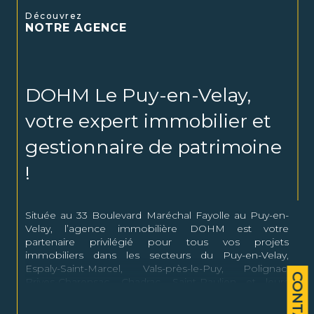
Découvrez
NOTRE AGENCE
DOHM Le Puy-en-Velay,
votre expert immobilier et
gestionnaire de patrimoine
!
Située au 33 Boulevard Maréchal Fayolle au Puy-en-
Velay, l’agence immobilière DOHM est votre
partenaire privilégié pour tous vos projets
immobiliers dans les secteurs du Puy-en-Velay,
Espaly-Saint-Marcel, Vals-près-le-Puy, Polignac,
CONTACT
Brives-Charensac, Chadrac, Saint-Paulien et leurs
alentours.