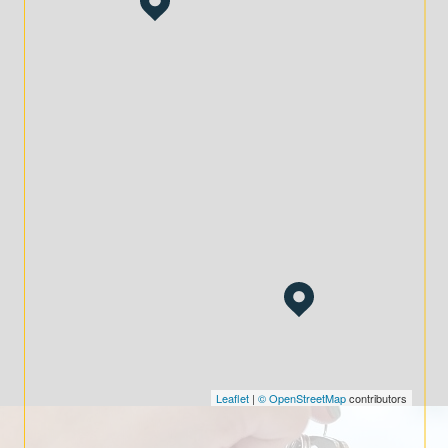
Gestion complète :
De l'évaluation de votre bien à la
gestion de votre patrimoine, nous vous
accompagnons à chaque étape.
En confiant votre projet à DOHM Le Puy-en-Velay,
vous bénéficiez d’un accompagnement
professionnel et adapté à vos attentes.
Contactez-nous dès aujourd’hui
au 33 Boulevard Maréchal Fayolle,
43000 Le Puy-en-Velay, pour
discuter de vos projets
immobiliers et patrimoniaux.
Leaflet
|
© OpenStreetMap
contributors