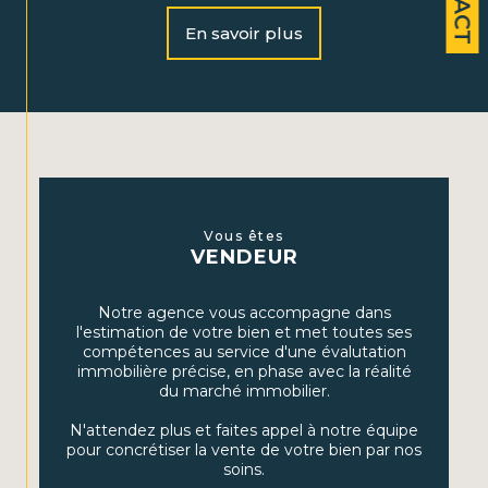
Notre équipe dynamique vous accompagne dans la
vente, l’achat et la location de biens immobiliers, ainsi
En savoir plus
que dans la gestion locative. Nous vous offrons
également un accompagnement personnalisé en
gestion de patrimoine afin de maximiser vos
investissements et assurer votre avenir financier.
Nos services
Vente et achat immobilier :
Profitez de notre
expertise pour vendre rapidement ou dénicher le
Vous êtes
VENDEUR
bien parfait, que ce soit pour une résidence
principale, secondaire ou un investissement locatif.
Notre agence vous accompagne dans
Location :
Découvrez une large sélection de maisons
l'estimation de votre bien et met toutes ses
et d’appartements à louer dans les secteurs que nous
compétences au service d'une évalutation
couvrons.
immobilière précise, en phase avec la réalité
du marché immobilier.
Gestion locative :
Nous assurons la gestion complète
de votre bien, incluant la recherche de locataires, la
N'attendez plus et faites appel à notre équipe
gestion des baux et l'entretien du bien.
pour concrétiser la vente de votre bien par nos
soins.
Gestion de patrimoine :
Grâce à nos conseils