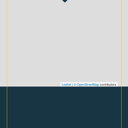
Leaflet
|
© OpenStreetMap
contributors