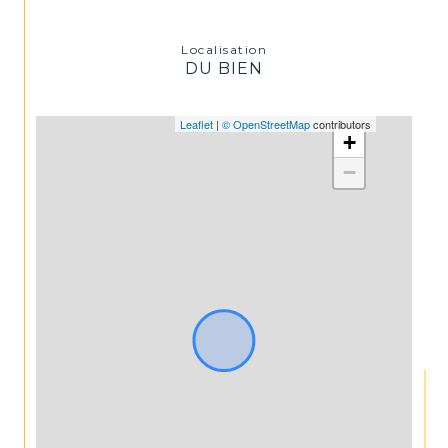
Grandes ouvertures offrant une 
luminosité remarquable.
Localisation
DU BIEN
Leaflet
|
© OpenStreetMap
contributors
+
Ancienne usine réhabilitée au 
cachet industriel.
−
Garage ou place de parking 
disponibles en supplément selon 
les lots.
Deux lots avec extérieur privatif.