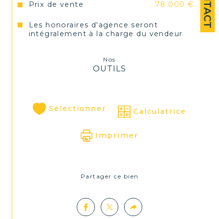
CONTACT
commodités.
Prix de vente
78 000 €
Les honoraires d'agence seront
Les atouts du programme :
intégralement à la charge du vendeur
Nos
OUTILS
Lot n°2 de 
43,33 m²
 à aménager 
selon vos envies.
Sélectionner
Calculatrice
11 plateaux disponibles, de 
42 à 
Imprimer
130 m²
.
Partager ce bien
Belle hauteur sous plafond.