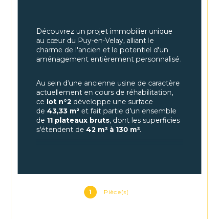
Découvrez un projet immobilier unique 
au cœur du Puy-en-Velay, alliant le 
charme de l'ancien et le potentiel d'un 
aménagement entièrement personnalisé.
Au sein d'une ancienne usine de caractère 
actuellement en cours de réhabilitation, 
ce 
lot n°2
 développe une surface 
de 
43,33 m²
 et fait partie d'un ensemble 
de 
11 plateaux bruts
, dont les superficies 
s'étendent de 
42 m² à 130 m²
.
Véritable signature du projet, 
l'architecture industrielle préservée offre 
de beaux volumes, une généreuse 
hauteur sous plafond et de larges 
ouvertures qui baignent chaque espace 
1
Pièce(s)
d'une lumière naturelle exceptionnelle. 
Un cadre idéal pour concevoir un 
appartement contemporain, un loft de 