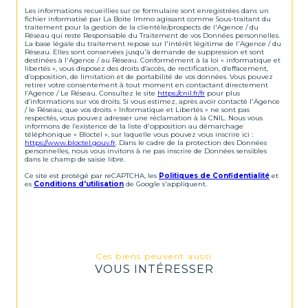
Les informations recueillies sur ce formulaire sont enregistrées dans un
fichier informatisé par La Boite Immo agissant comme Sous-traitant du
traitement pour la gestion de la clientèle/prospects de l'Agence / du
Réseau qui reste Responsable du Traitement de vos Données personnelles.
La base légale du traitement repose sur l'intérêt légitime de l'Agence / du
Réseau. Elles sont conservées jusqu'à demande de suppression et sont
destinées à l'Agence / au Réseau. Conformément à la loi « informatique et
libertés », vous disposez des droits d’accès, de rectification, d’effacement,
d’opposition, de limitation et de portabilité de vos données. Vous pouvez
retirer votre consentement à tout moment en contactant directement
l’Agence / Le Réseau. Consultez le site
https://cnil.fr/fr
pour plus
d’informations sur vos droits. Si vous estimez, après avoir contacté l'Agence
/ le Réseau, que vos droits « Informatique et Libertés » ne sont pas
respectés, vous pouvez adresser une réclamation à la CNIL. Nous vous
informons de l’existence de la liste d'opposition au démarchage
téléphonique « Bloctel », sur laquelle vous pouvez vous inscrire ici :
https://www.bloctel.gouv.fr
. Dans le cadre de la protection des Données
personnelles, nous vous invitons à ne pas inscrire de Données sensibles
dans le champ de saisie libre.
Ce site est protégé par reCAPTCHA, les
Politiques de Confidentialité
et
es
Conditions d'utilisation
de Google s'appliquent.
Ces biens peuvent aussi
VOUS INTÉRESSER