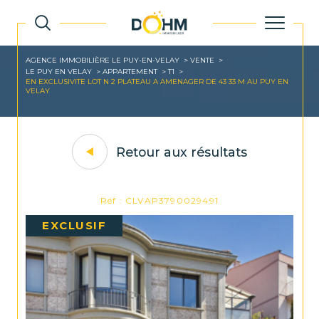
AGENCE IMMOBILIÈRE LE PUY-EN-VELAY
VENTE
LE PUY EN VELAY
APPARTEMENT
T1
EN EXCLUSIVITE LOT N 2 PLATEAU A AMENAGER DE 43 33 M AU PUY EN
VELAY
Retour aux résultats
Réf : CLVAP3790029491
EXCLUSIF