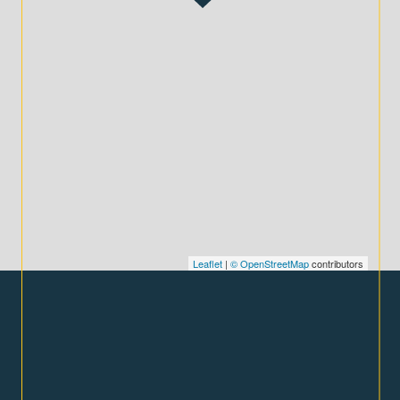
Leaflet
|
© OpenStreetMap
contributors