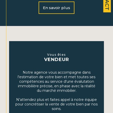
Notre équipe dynamique vous accompagne dans la
vente, l’achat et la location de biens immobiliers, ainsi
En savoir plus
que dans la gestion locative. Nous vous offrons
également un accompagnement personnalisé en
gestion de patrimoine afin de maximiser vos
investissements et assurer votre avenir financier.
Nos services
Vente et achat immobilier :
Profitez de notre
expertise pour vendre rapidement ou dénicher le
Vous êtes
VENDEUR
bien parfait, que ce soit pour une résidence
principale, secondaire ou un investissement locatif.
Notre agence vous accompagne dans
Location :
Découvrez une large sélection de maisons
l'estimation de votre bien et met toutes ses
et d’appartements à louer dans les secteurs que nous
compétences au service d'une évalutation
couvrons.
immobilière précise, en phase avec la réalité
du marché immobilier.
Gestion locative :
Nous assurons la gestion complète
de votre bien, incluant la recherche de locataires, la
N'attendez plus et faites appel à notre équipe
gestion des baux et l'entretien du bien.
pour concrétiser la vente de votre bien par nos
soins.
Gestion de patrimoine :
Grâce à nos conseils