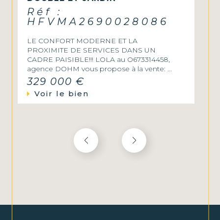
Réf :
GLVAP3430028803
Exclusivité Dohm Immobilier ! A vendre, bel
appartement 3 pièces de 60m² avec
terrasse et parking, situé en rez-de-
chaussée d’une petite...
Voir le bien