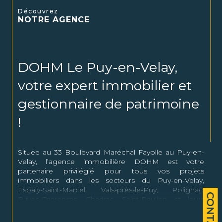
Découvrez
NOTRE AGENCE
DOHM Le Puy-en-Velay,
votre expert immobilier et
gestionnaire de patrimoine
!
Située au 33 Boulevard Maréchal Fayolle au Puy-en-
Velay, l’agence immobilière DOHM est votre
partenaire privilégié pour tous vos projets
immobiliers dans les secteurs du Puy-en-Velay,
Espaly-Saint-Marcel, Vals-près-le-Puy, Polignac,
CONTACT
Brives-Charensac, Chadrac, Saint-Paulien et leurs
alentours.