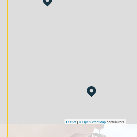
Gestion complète :
De l'évaluation de votre bien à la
gestion de votre patrimoine, nous vous
accompagnons à chaque étape.
En confiant votre projet à DOHM Le Puy-en-Velay,
vous bénéficiez d’un accompagnement
professionnel et adapté à vos attentes.
Contactez-nous dès aujourd’hui
au 33 Boulevard Maréchal Fayolle,
43000 Le Puy-en-Velay, pour
discuter de vos projets
immobiliers et patrimoniaux.
Leaflet
|
© OpenStreetMap
contributors